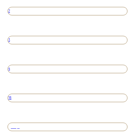
2
3
4
16
Вперед