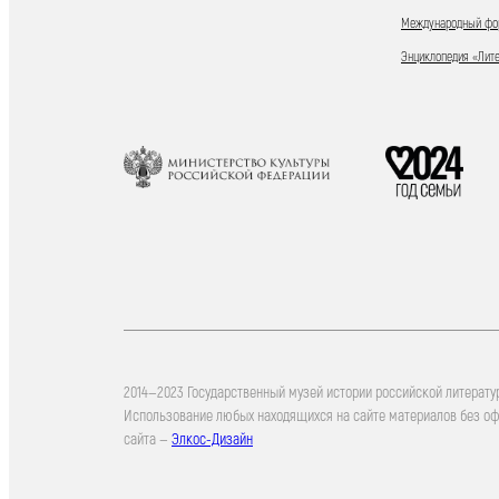
Международный фор
Энциклопедия «Лит
2014—2023 Государственный музей истории российской литерату
Использование любых находящихся на сайте материалов без о
сайта —
Элкос-Дизайн