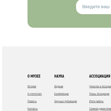
О МУЗЕЕ
НАУКА
АССОЦИАЦИЯ 
История
Издания
Членство в Ассоциа
In memoriam
Конференции
Планы Ассоциации
Проекты
Научные публикации
Итоги работы
Контакты
Семинар директоров