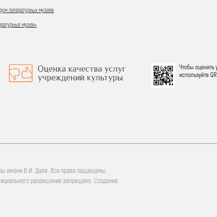
ум литературных музеев
ературные музеи»
Чтобы оценить 
используйте QR
ры имени В.И. Даля. Все права защищены.
фициального разрешения запрещено. Создание