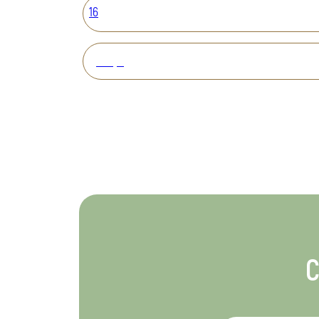
16
Вперед
С