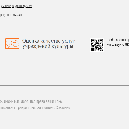
ум литературных музеев
ературные музеи»
Чтобы оценить 
используйте QR
ры имени В.И. Даля. Все права защищены.
фициального разрешения запрещено. Создание