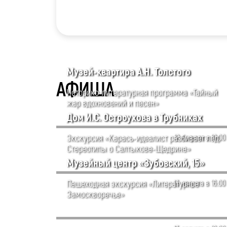
Музей-квартира А.Н. Толстого
АФИША
Историко-литературная программа «Тайный
жар вдохновений и песен»
Дом И.С. Остроухова в Трубниках
Экскурсия «Карась-идеалист разбивает лед.
12 августа в 19:00
Стереотипы о Салтыкове-Щедрине»
Музейный центр «Зубовский, 15»
Пешеходная экскурсия «Литературное
13 августа в 16:00
Замоскворечье»