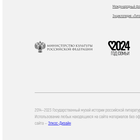
Международный фор
Энциклопедия «Лит
2014—2023 Государственный музей истории российской литерату
Использование любых находящихся на сайте материалов без о
сайта —
Элкос-Дизайн