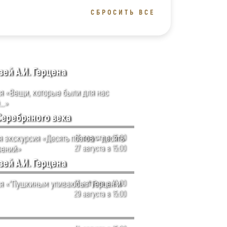
СБРОСИТЬ ВСЕ
ей А.И. Герцена
я «Вещи, которые были для нас
…»
Серебряного века
 экскурсия «Десять поэтов – десять
13 августа в 15:00
рений»
27 августа в 15:00
ей А.И. Герцена
я «"Пушкиным упиваюсь…" Герцен и
13 августа в 19:00
29 августа в 15:00