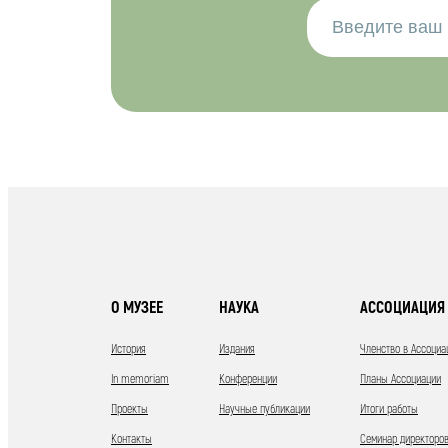
О МУЗЕЕ
НАУКА
АССОЦИАЦИЯ 
История
Издания
Членство в Ассоциа
In memoriam
Конференции
Планы Ассоциации
Проекты
Научные публикации
Итоги работы
Контакты
Семинар директоров