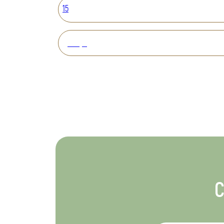
15
Вперед
С