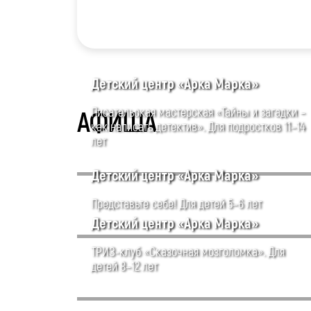
Детский центр «Арка Марка»
Писательская мастерская «Тайны и загадки –
АФИША
как написать детектив». Для подростков 11–14
лет
Детский центр «Арка Марка»
Представьте себе! Для детей 5–6 лет
Детский центр «Арка Марка»
ТРИЗ-клуб «Сказочная мозголомка». Для
детей 8–12 лет