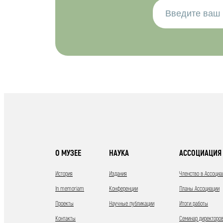
О МУЗЕЕ
НАУКА
АССОЦИАЦИЯ 
История
Издания
Членство в Ассоциа
In memoriam
Конференции
Планы Ассоциации
Проекты
Научные публикации
Итоги работы
Контакты
Семинар директоров