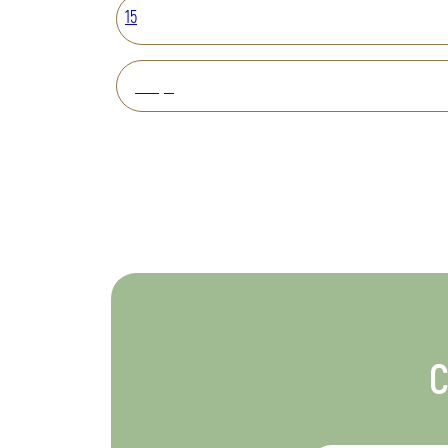
15
Вперед
С