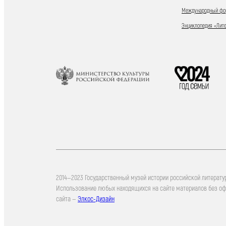
Международный фор
Энциклопедия «Лит
2014—2023 Государственный музей истории российской литерату
Использование любых находящихся на сайте материалов без о
сайта —
Элкос-Дизайн