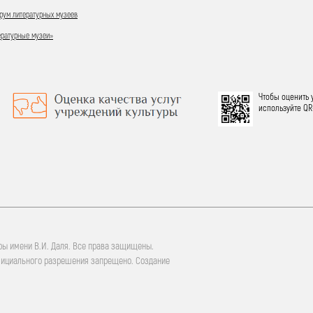
ум литературных музеев
ературные музеи»
Чтобы оценить 
используйте QR
ры имени В.И. Даля. Все права защищены.
фициального разрешения запрещено. Создание