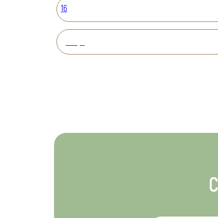
16
Вперед
С