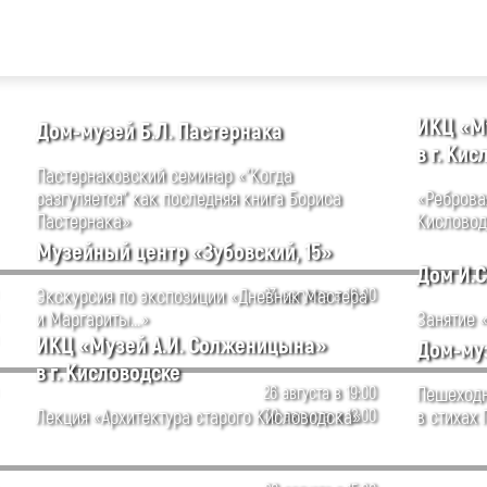
ИКЦ «М
Дом-музей Б.Л. Пастернака
в г. Ки
Пастернаковский семинар «"Когда
разгуляется" как последняя книга Бориса
«Реброва
Пастернака»
Кисловод
Музейный центр «Зубовский, 15»
Дом И.С
Экскурсия по экспозиции «Дневник Мастера
23 августа в 16:00
и Маргариты...»
Занятие «
ИКЦ «Музей А.И. Солженицына»
Дом-муз
в г. Кисловодске
26 августа в 19:00
Пешеходн
Лекция «Архитектура старого Кисловодска»
30 августа в 12:00
в стихах