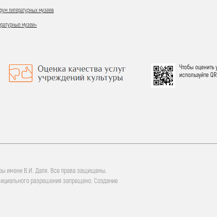
ум литературных музеев
ературные музеи»
Чтобы оценить 
используйте QR
ры имени В.И. Даля. Все права защищены.
фициального разрешения запрещено. Создание