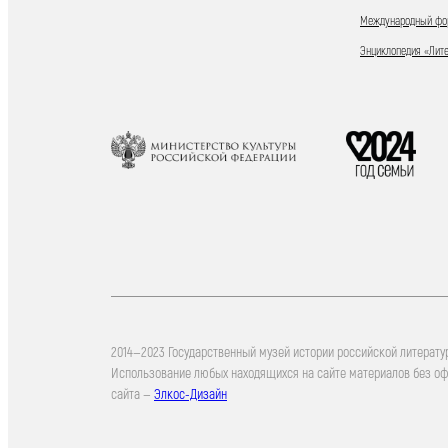
Международный фор
Энциклопедия «Лит
2014—2023 Государственный музей истории российской литерату
Использование любых находящихся на сайте материалов без о
сайта —
Элкос-Дизайн