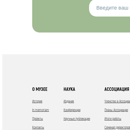
О МУЗЕЕ
НАУКА
АССОЦИАЦИЯ 
История
Издания
Членство в Ассоциа
In memoriam
Конференции
Планы Ассоциации
Проекты
Научные публикации
Итоги работы
Контакты
Семинар директоров