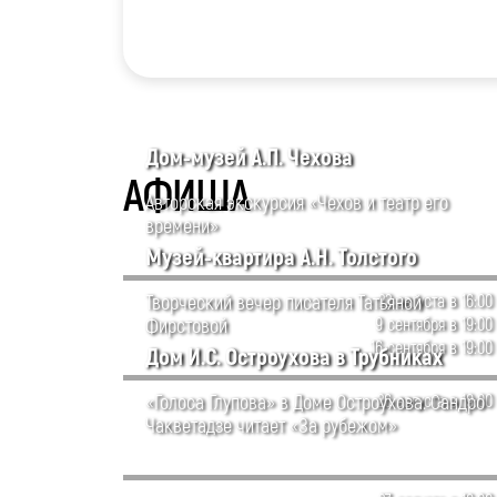
Дом-музей А.П. Чехова
АФИША
Авторская экскурсия «Чехов и театр его
времени»
Музей-квартира А.Н. Толстого
Творческий вечер писателя Татьяной
22 августа в 16:00
Фирстовой
9 сентября в 19:00
16 сентября в 19:00
Дом И.С. Остроухова в Трубниках
«Голоса Глупова» в Доме Остроухова. Сандро
26 августа в 19:00
Чакветадзе читает «За рубежом»