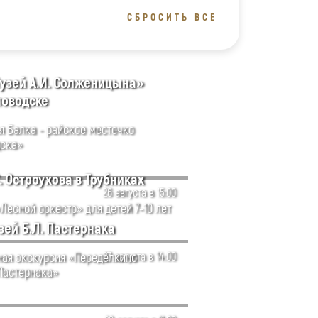
СБРОСИТЬ ВСЕ
узей А.И. Солженицына»
словодске
я Балка - райское местечко
ска»
. Остроухова в Трубниках
26 августа в 15:00
Лесной оркестр» для детей 7-10 лет
ей Б.Л. Пастернака
ая экскурсия «Переделкино
27 августа в 14:00
 Пастернака»