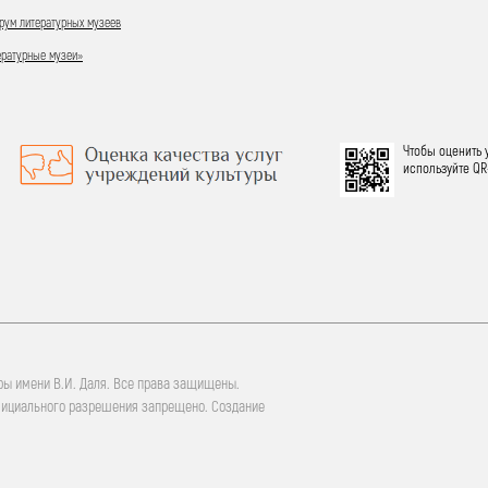
ум литературных музеев
ературные музеи»
Чтобы оценить 
используйте QR
ры имени В.И. Даля. Все права защищены.
фициального разрешения запрещено. Создание