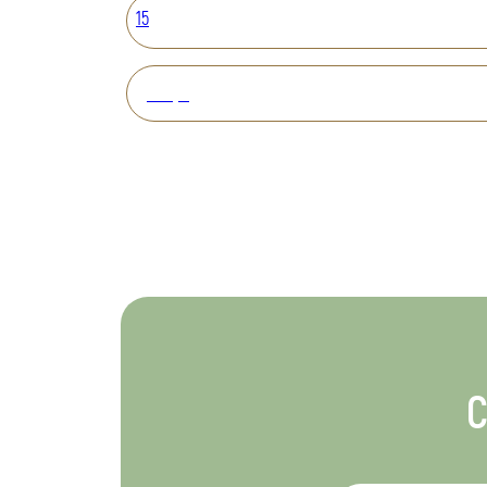
15
Вперед
С