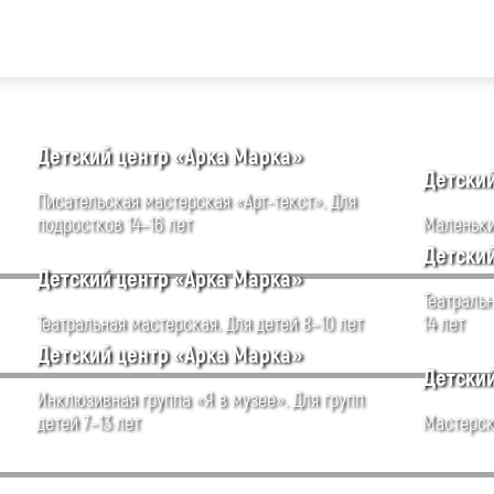
Детский центр «Арка Марка»
Детски
Писательская мастерская «Арт-текст». Для
подростков 14–16 лет
Маленькие
Детски
Детский центр «Арка Марка»
Театральн
Театральная мастерская. Для детей 8–10 лет
14 лет
Детский центр «Арка Марка»
Детски
Инклюзивная группа «Я в музее». Для групп
детей 7–13 лет
Мастерск