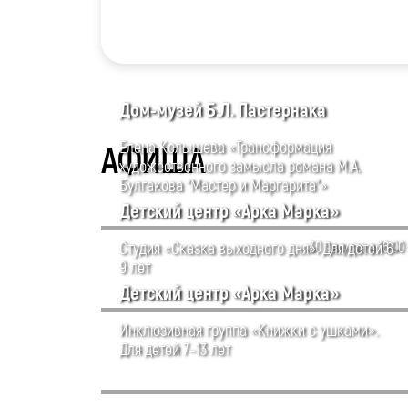
Дом-музей Б.Л. Пастернака
Елена Колышева «Трансформация
АФИША
художественного замысла романа М.А.
Булгакова “Мастер и Маргарита”»
Детский центр «Арка Марка»
Студия «Сказка выходного дня». Для детей 6-
30 августа в 16:00
9 лет
Детский центр «Арка Марка»
Инклюзивная группа «Книжки с ушками».
Для детей 7–13 лет