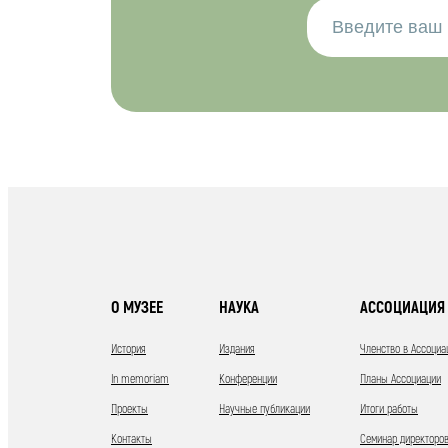
О МУЗЕЕ
НАУКА
АССОЦИАЦИЯ 
История
Издания
Членство в Ассоциа
In memoriam
Конференции
Планы Ассоциации
Проекты
Научные публикации
Итоги работы
Контакты
Семинар директоров