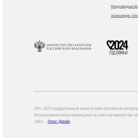
Международный фор
Энциклопедия «Лит
2014—2023 Государственный музей истории российской литерату
Использование любых находящихся на сайте материалов без о
сайта —
Элкос-Дизайн