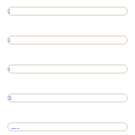
2
3
4
15
Вперед