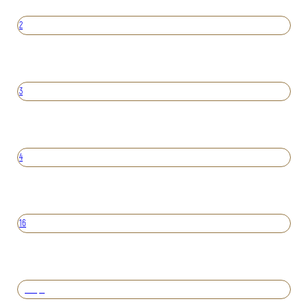
2
3
4
16
Вперед