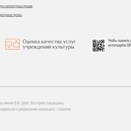
ум литературных музеев
ературные музеи»
Чтобы оценить 
используйте QR
ры имени В.И. Даля. Все права защищены.
фициального разрешения запрещено. Создание