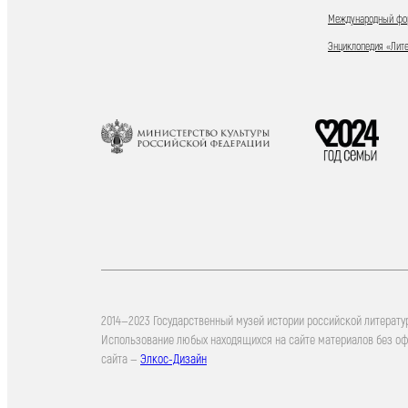
Международный фор
Энциклопедия «Лит
2014—2023 Государственный музей истории российской литерату
Использование любых находящихся на сайте материалов без о
сайта —
Элкос-Дизайн