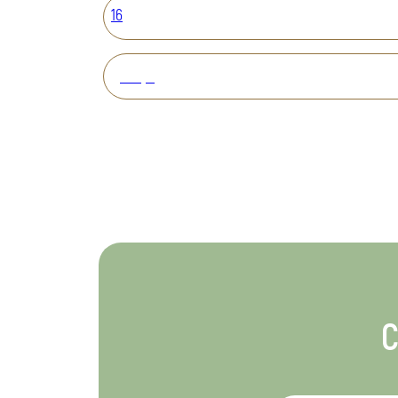
16
Вперед
С