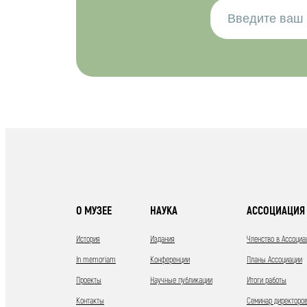
О МУЗЕЕ
НАУКА
АССОЦИАЦИЯ 
История
Издания
Членство в Ассоциа
In memoriam
Конференции
Планы Ассоциации
Проекты
Научные публикации
Итоги работы
Контакты
Семинар директоров