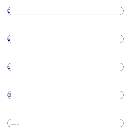
2
3
4
15
Вперед