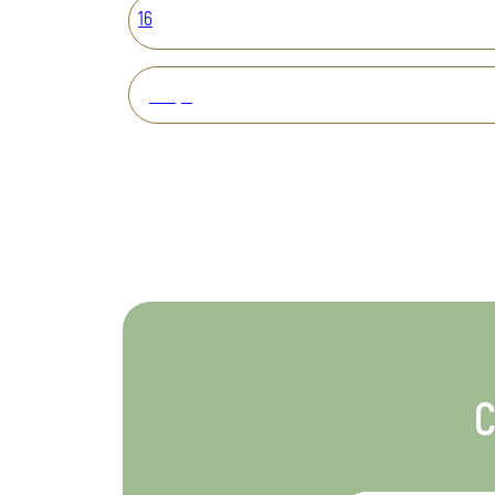
16
Вперед
С