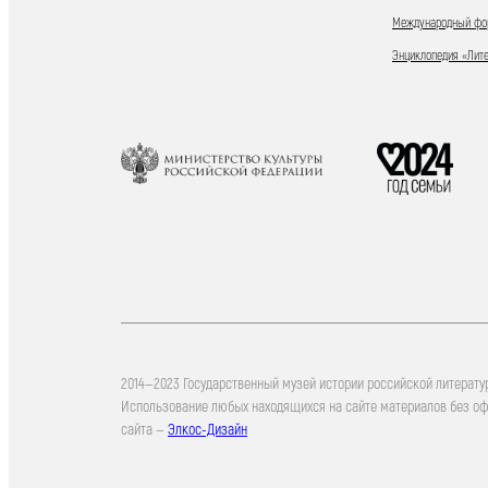
Международный фор
Энциклопедия «Лит
2014—2023 Государственный музей истории российской литерату
Использование любых находящихся на сайте материалов без о
сайта —
Элкос-Дизайн