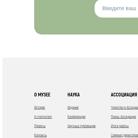
О МУЗЕЕ
НАУКА
АССОЦИАЦИЯ 
История
Издания
Членство в Ассоциа
In memoriam
Конференции
Планы Ассоциации
Проекты
Научные публикации
Итоги работы
Контакты
Семинар директоров