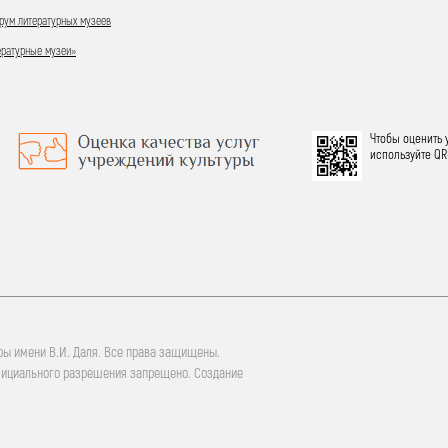
ум литературных музеев
ературные музеи»
Чтобы оценить 
используйте QR
ры имени В.И. Даля. Все права защищены.
фициального разрешения запрещено. Создание