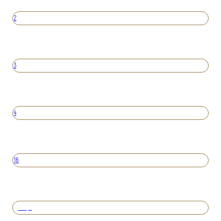
2
3
4
16
Вперед