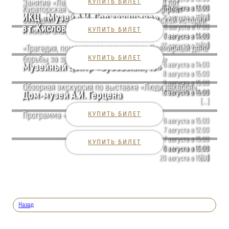
Занятие «Лесной оркестр» для детей 7-10 лет
КУПИТЬ БИЛЕТ
7 августа в 12:00
Кураторская экскурсия по выставке «Эффект
6 августа в 13:00
ИКЦ «Музей А.И. Солженицына»
[...]
6 августа в 15:00
бабушки: Е.А. Арсеньева и её роль в русской истории
в г. Кисловодске
6 августа в 17:00
и жизни знаменитого внука»
КУПИТЬ БИЛЕТ
7 августа в 13:00
6 августа в 14:00
[...]
27 августа в 14:00
«Трагедия, поменявшая ход истории. Всемирный день
борьбы за запрещение ядерного оружия»
КУПИТЬ БИЛЕТ
6 августа в 14:00
Музейный центр «Зубовский, 15»
8 августа в 15:00
9 августа в 15:00
Обзорная экскурсия по выставке «Люди декабря»
12 августа в 14:00
6 августа в 15:00
Дом-музей А.И. Герцена
[...]
Программа «Герцен и Достоевский»
КУПИТЬ БИЛЕТ
6 августа в 15:00
7 августа в 12:00
7 августа в 15:00
КУПИТЬ БИЛЕТ
8 августа в 12:00
6 августа в 15:00
[...]
20 августа в 15:00
Назад