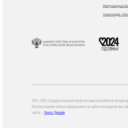
Международный фор
Энциклопедия «Лит
2014—2023 Государственный музей истории российской литерату
Использование любых находящихся на сайте материалов без о
сайта —
Элкос-Дизайн