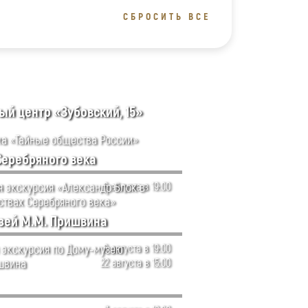
СБРОСИТЬ ВСЕ
й центр «Зубовский, 15»
а «Тайные общества России»
Серебряного века
я экскурсия «Александр Блок в
6 августа в 19:00
ствах Серебряного века»
зей М.М. Пришвина
 экскурсия по Дому-музею
6 августа в 19:00
швина
22 августа в 15:00