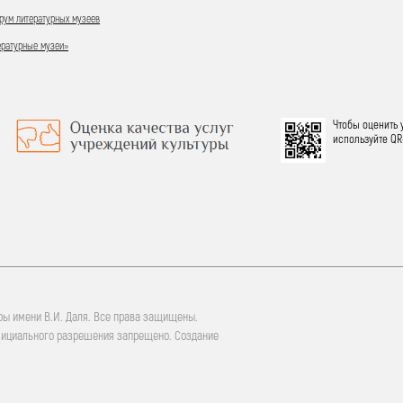
ум литературных музеев
ературные музеи»
Чтобы оценить 
используйте QR
ры имени В.И. Даля. Все права защищены.
фициального разрешения запрещено. Создание