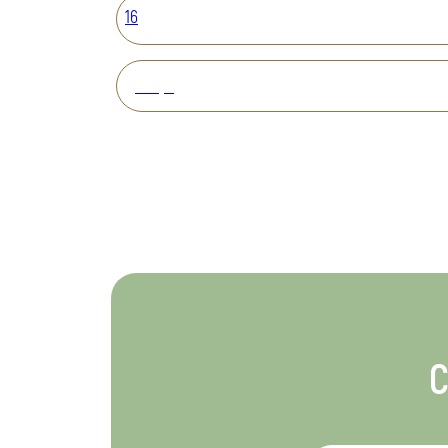
16
Вперед
С