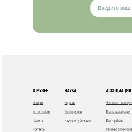
О МУЗЕЕ
НАУКА
АССОЦИАЦИЯ 
История
Издания
Членство в Ассоциа
In memoriam
Конференции
Планы Ассоциации
Проекты
Научные публикации
Итоги работы
Контакты
Семинар директоров