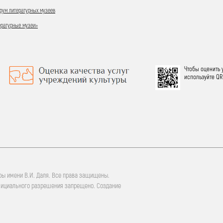
ум литературных музеев
ературные музеи»
Чтобы оценить 
используйте QR
ры имени В.И. Даля. Все права защищены.
фициального разрешения запрещено. Создание