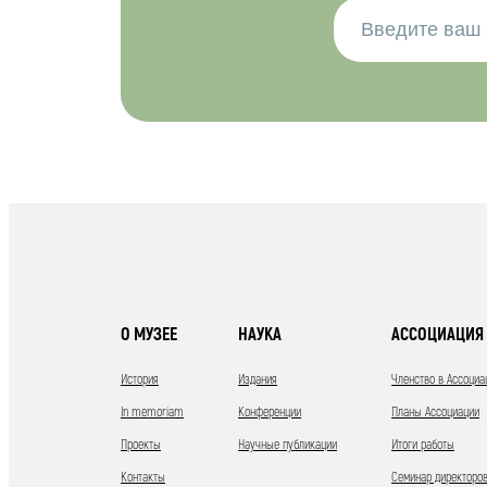
О МУЗЕЕ
НАУКА
АССОЦИАЦИЯ 
История
Издания
Членство в Ассоциа
In memoriam
Конференции
Планы Ассоциации
Проекты
Научные публикации
Итоги работы
Контакты
Семинар директоров