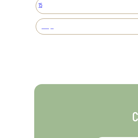
15
Вперед
С