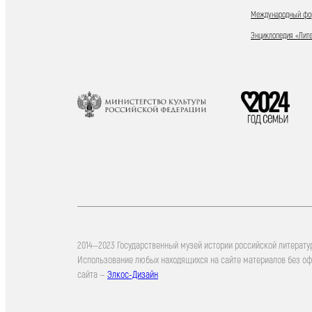
Международный фор
Энциклопедия «Лит
2014—2023 Государственный музей истории российской литерату
Использование любых находящихся на сайте материалов без о
сайта —
Элкос-Дизайн