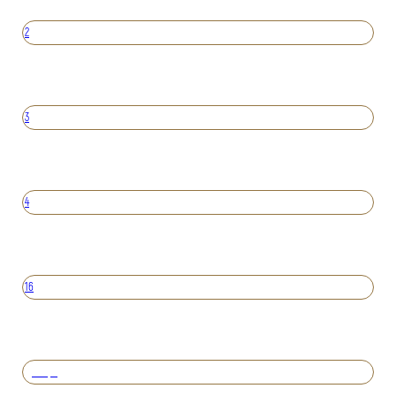
2
3
4
16
Вперед