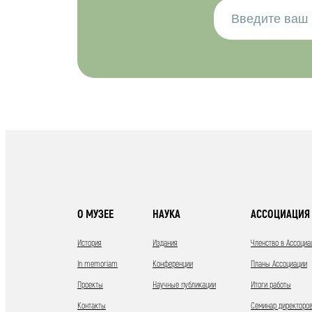
О МУЗЕЕ
НАУКА
АССОЦИАЦИЯ 
История
Издания
Членство в Ассоциа
In memoriam
Конференции
Планы Ассоциации
Проекты
Научные публикации
Итоги работы
Контакты
Семинар директоров