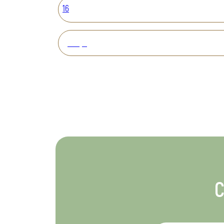
16
Вперед
С