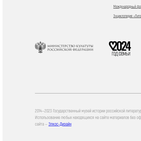
Международный фор
Энциклопедия «Лит
2014—2023 Государственный музей истории российской литерату
Использование любых находящихся на сайте материалов без о
сайта —
Элкос-Дизайн