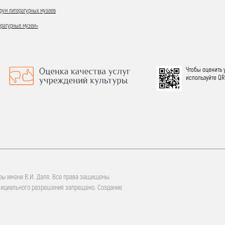
ум литературных музеев
ературные музеи»
Чтобы оценить 
используйте QR
ры имени В.И. Даля. Все права защищены.
фициального разрешения запрещено. Создание