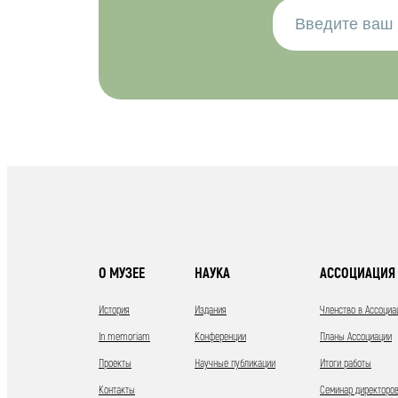
О МУЗЕЕ
НАУКА
АССОЦИАЦИЯ 
История
Издания
Членство в Ассоциа
In memoriam
Конференции
Планы Ассоциации
Проекты
Научные публикации
Итоги работы
Контакты
Семинар директоров