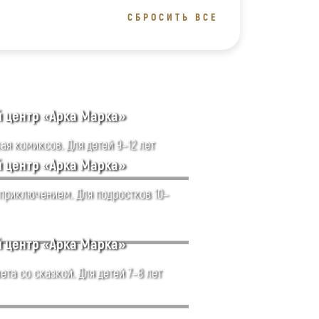
СБРОСИТЬ ВСЕ
й центр «Арка Марка»
ая комиксов. Для детей 9–12 лет
й центр «Арка Марка»
 приключением. Для подростков 10–
й центр «Арка Марка»
ета со сказкой. Для детей 7–8 лет