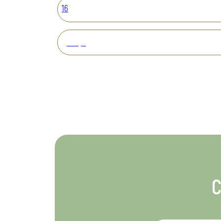
16
Вперед
С