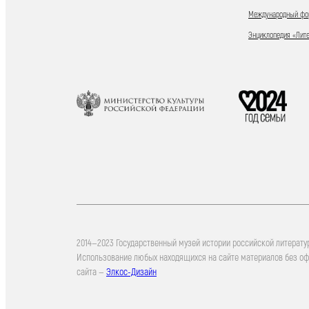
Международный фор
Энциклопедия «Лит
2014—2023 Государственный музей истории российской литерату
Использование любых находящихся на сайте материалов без о
сайта —
Элкос-Дизайн