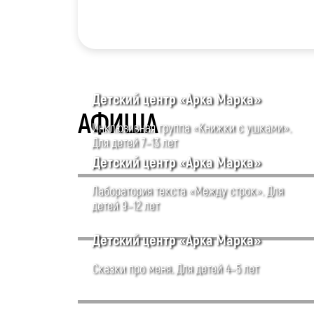
Детский центр «Арка Марка»
АФИША
Инклюзивная группа «Книжки с ушками».
Для детей 7–13 лет
Детский центр «Арка Марка»
Лаборатория текста «Между строк». Для
детей 9–12 лет
Детский центр «Арка Марка»
Сказки про меня. Для детей 4–5 лет