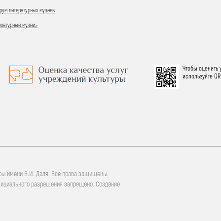
ум литературных музеев
ературные музеи»
Чтобы оценить 
используйте QR
ры имени В.И. Даля. Все права защищены.
фициального разрешения запрещено. Создание