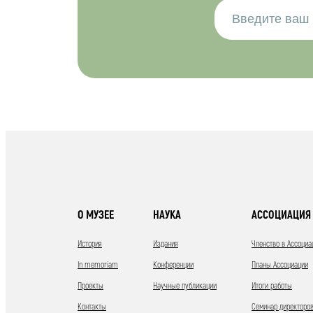
О МУЗЕЕ
НАУКА
АССОЦИАЦИЯ 
История
Издания
Членство в Ассоциа
In memoriam
Конференции
Планы Ассоциации
Проекты
Научные публикации
Итоги работы
Контакты
Семинар директоров