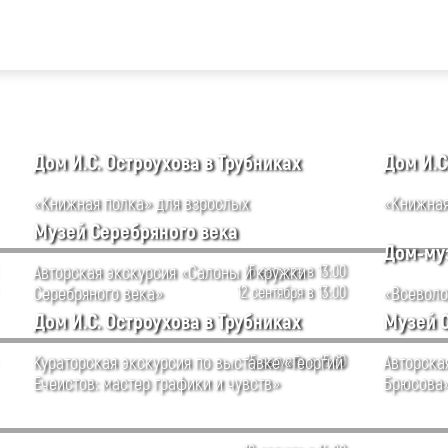
Дом И.С. Остроухова в Трубниках
Дом И.С
«Книжная полка» для взрослых
«Книжная
Музей Серебряного века
Дом-муз
Авторская экскурсия «Салоны и кружки
15 августа в 13:00
Серебряного века»
12 сентября в 13:00
«Всеволо
Дом И.С. Остроухова в Трубниках
Музей 
Кураторская экскурсия по выставке «Георгий
15 августа в 15:00
Авторска
Ечеистов: мастер графики и чувств»
Брюсова