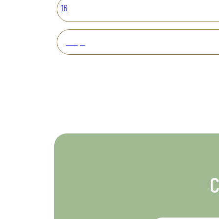
16
Вперед
С