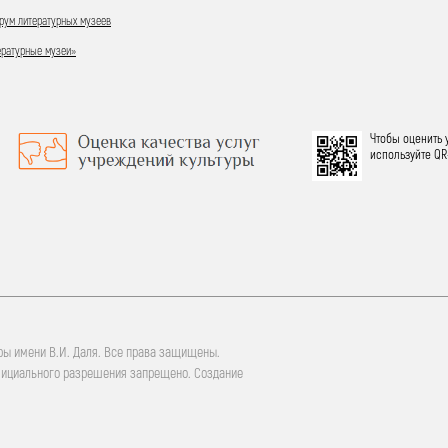
ум литературных музеев
ературные музеи»
Чтобы оценить 
используйте QR
ры имени В.И. Даля. Все права защищены.
фициального разрешения запрещено. Создание