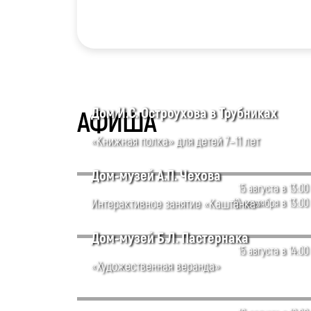
Дом И.С. Остроухова в Трубниках
АФИША
«Книжная полка» для детей 7–11 лет
Дом-музей А.П. Чехова
15 августа в 13:00
Интерактивное занятие «Каштанка»
12 сентября в 13:00
Дом-музей Б.Л. Пастернака
15 августа в 14:00
«Художественная веранда»