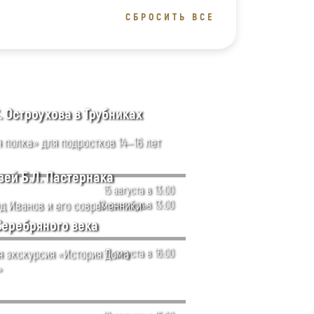
СБРОСИТЬ ВСЕ
. Остроухова в Трубниках
 полка» для подростков 14—16 лет
ей Б.Л. Пастернака
15 августа в 13:00
д Иванов и его современники»
12 сентября в 13:00
Серебряного века
я экскурсия «История Дома
15 августа в 16:00
»