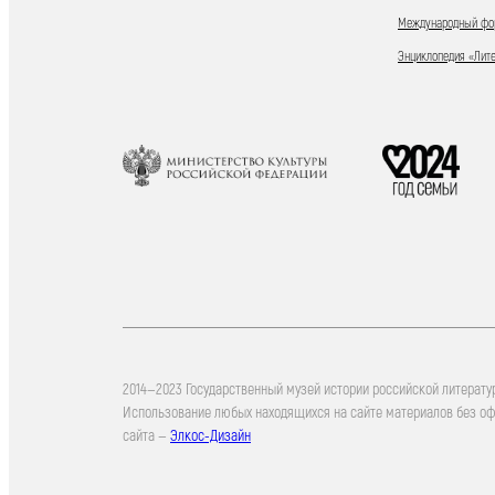
Международный фор
Энциклопедия «Лит
2014—2023 Государственный музей истории российской литерату
Использование любых находящихся на сайте материалов без о
сайта —
Элкос-Дизайн