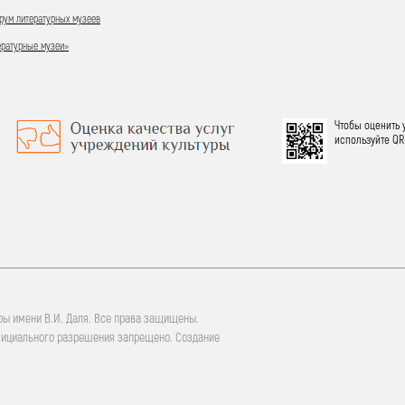
ум литературных музеев
ературные музеи»
Чтобы оценить 
используйте QR
ры имени В.И. Даля. Все права защищены.
фициального разрешения запрещено. Создание