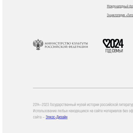
Международный фор
Энциклопедия «Лит
2014—2023 Государственный музей истории российской литерату
Использование любых находящихся на сайте материалов без о
сайта —
Элкос-Дизайн