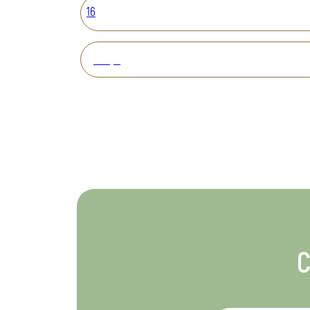
16
Вперед
С