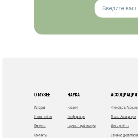
О МУЗЕЕ
НАУКА
АССОЦИАЦИЯ 
История
Издания
Членство в Ассоциа
In memoriam
Конференции
Планы Ассоциации
Проекты
Научные публикации
Итоги работы
Контакты
Семинар директоров