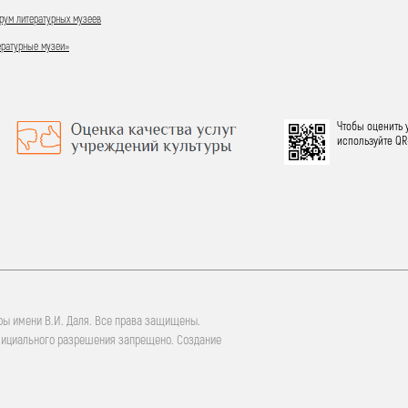
ум литературных музеев
ературные музеи»
Чтобы оценить 
используйте QR
ры имени В.И. Даля. Все права защищены.
фициального разрешения запрещено. Создание