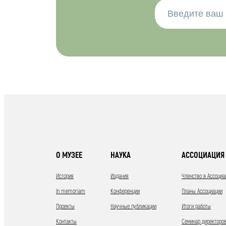
О МУЗЕЕ
НАУКА
АССОЦИАЦИЯ 
История
Издания
Членство в Ассоциа
In memoriam
Конференции
Планы Ассоциации
Проекты
Научные публикации
Итоги работы
Контакты
Семинар директоров