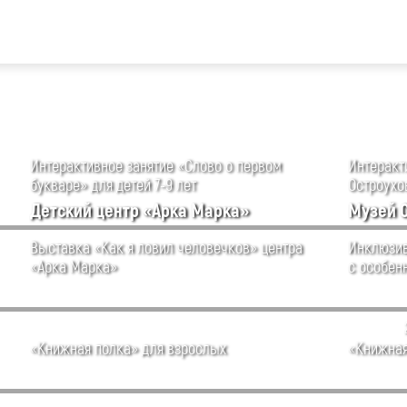
Интерактивное занятие «Слово о первом
Интеракти
букваре» для детей 7-9 лет
Остроухов
Детский центр «Арка Марка»
Музей 
Выставка «Как я ловил человечков» центра
Инклюзив
«Арка Марка»
с особен
«Книжная полка» для взрослых
«Книжная