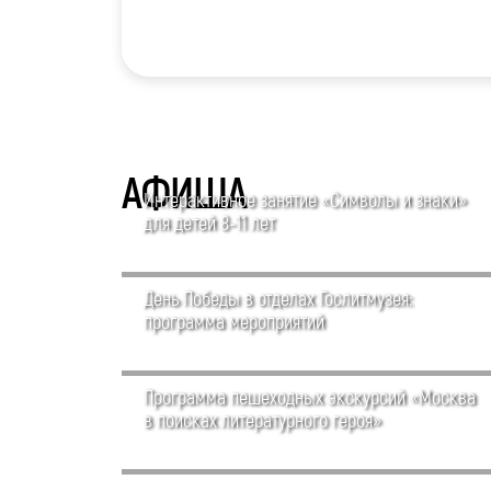
АФИША
Интерактивное занятие «Символы и знаки»
для детей 8-11 лет
День Победы в отделах Гослитмузея:
программа мероприятий
Программа пешеходных экскурсий «Москва
в поисках литературного героя»