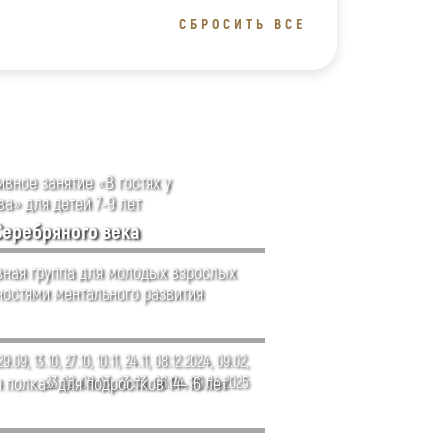
СБРОСИТЬ ВСЕ
вное занятие «В гостях у
а» для детей 7-9 лет
Серебряного века
ная группа для молодых взрослых
ностями ментального развития
29.09, 13.10, 27.10, 10.11, 24.11, 08.12.2024, 09.02,
 полка» для подростков 14–16 лет
23.02, 09.03, 23.03, 06.04, 20.04.2025