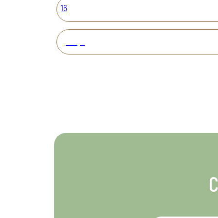
16
Вперед
С