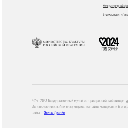
Международный фор
Энциклопедия «Лит
2014—2023 Государственный музей истории российской литерату
Использование любых находящихся на сайте материалов без о
сайта —
Элкос-Дизайн