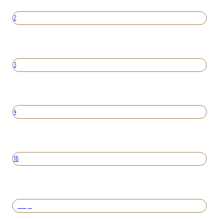
2
3
4
16
Вперед