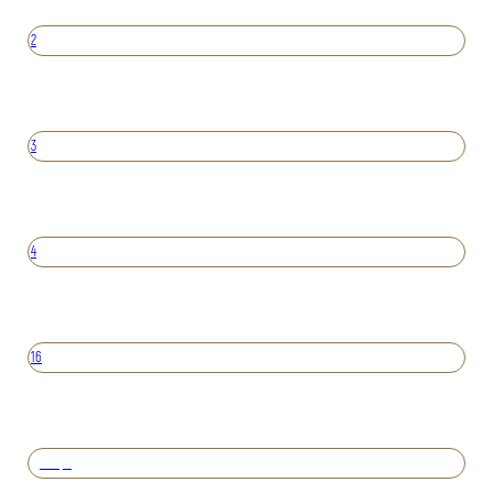
2
3
4
16
Вперед