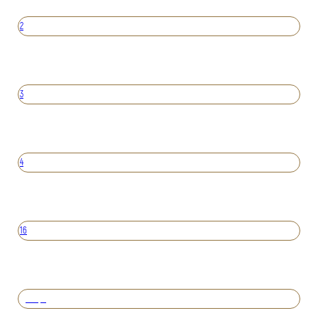
2
3
4
16
Вперед