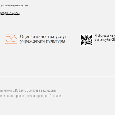
ум литературных музеев
ературные музеи»
Чтобы оценить 
используйте QR
ры имени В.И. Даля. Все права защищены.
фициального разрешения запрещено. Создание