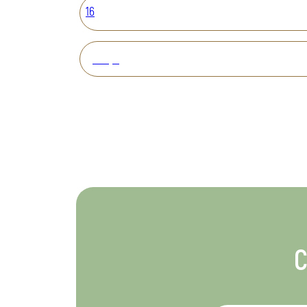
16
Вперед
С