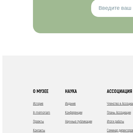
О МУЗЕЕ
НАУКА
АССОЦИАЦИЯ 
История
Издания
Членство в Ассоциа
In memoriam
Конференции
Планы Ассоциации
Проекты
Научные публикации
Итоги работы
Контакты
Семинар директоров