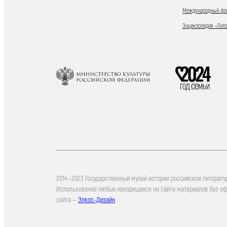
Международный фор
Энциклопедия «Лит
2014—2023 Государственный музей истории российской литерату
Использование любых находящихся на сайте материалов без о
сайта —
Элкос-Дизайн