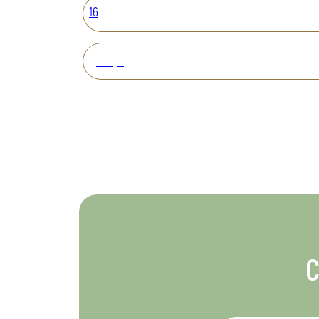
16
Вперед
С