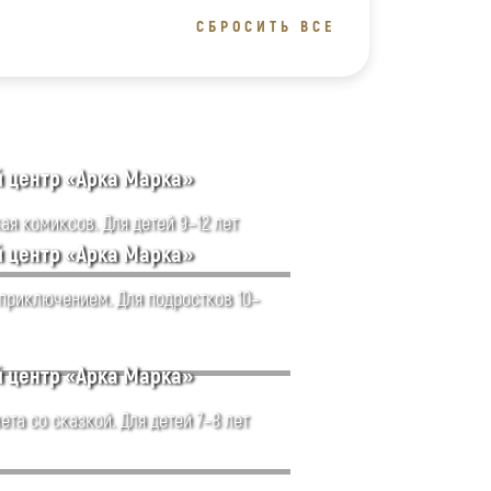
СБРОСИТЬ ВСЕ
й центр «Арка Марка»
ая комиксов. Для детей 9–12 лет
й центр «Арка Марка»
 приключением. Для подростков 10–
й центр «Арка Марка»
ета со сказкой. Для детей 7–8 лет