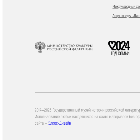
Международный фор
Энциклопедия «Лит
2014—2023 Государственный музей истории российской литерату
Использование любых находящихся на сайте материалов без о
сайта —
Элкос-Дизайн