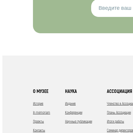
О МУЗЕЕ
НАУКА
АССОЦИАЦИЯ 
История
Издания
Членство в Ассоциа
In memoriam
Конференции
Планы Ассоциации
Проекты
Научные публикации
Итоги работы
Контакты
Семинар директоров