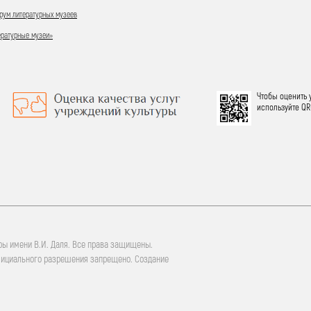
ум литературных музеев
ературные музеи»
Чтобы оценить 
используйте QR
ры имени В.И. Даля. Все права защищены.
фициального разрешения запрещено. Создание