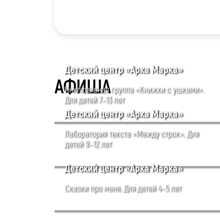
Детский центр «Арка Марка»
АФИША
Инклюзивная группа «Книжки с ушками».
Для детей 7–13 лет
Детский центр «Арка Марка»
Лаборатория текста «Между строк». Для
детей 9–12 лет
Детский центр «Арка Марка»
Сказки про меня. Для детей 4–5 лет