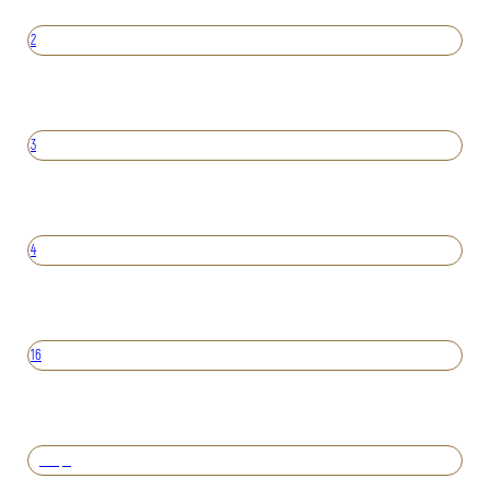
2
3
4
16
Вперед