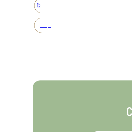
15
Вперед
С