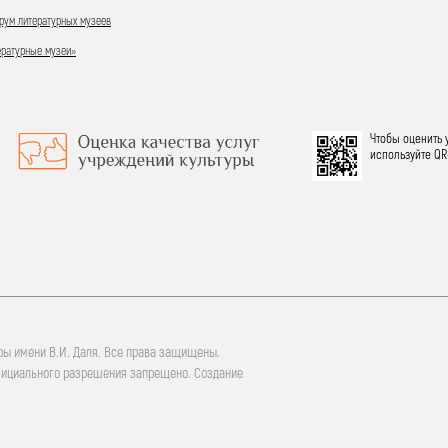
ум литературных музеев
ературные музеи»
Чтобы оценить 
используйте QR
ры имени В.И. Даля. Все права защищены.
фициального разрешения запрещено. Создание