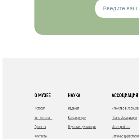
О МУЗЕЕ
НАУКА
АССОЦИАЦИЯ 
История
Издания
Членство в Ассоциа
In memoriam
Конференции
Планы Ассоциации
Проекты
Научные публикации
Итоги работы
Контакты
Семинар директоров