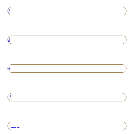
2
3
4
16
Вперед