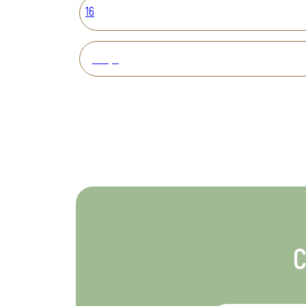
16
Вперед
С