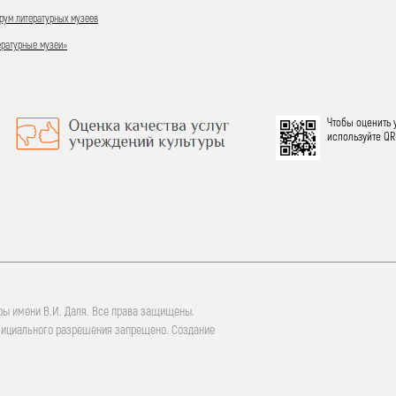
ум литературных музеев
ературные музеи»
Чтобы оценить 
используйте QR
ры имени В.И. Даля. Все права защищены.
фициального разрешения запрещено. Создание