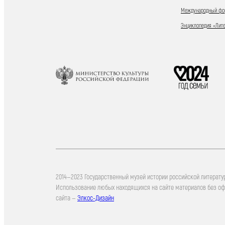
Международный фор
Энциклопедия «Лит
2014—2023 Государственный музей истории российской литерату
Использование любых находящихся на сайте материалов без о
сайта —
Элкос-Дизайн