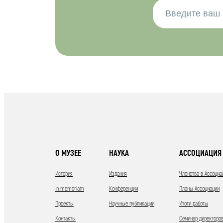
О МУЗЕЕ
НАУКА
АССОЦИАЦИЯ 
История
Издания
Членство в Ассоциа
In memoriam
Конференции
Планы Ассоциации
Проекты
Научные публикации
Итоги работы
Контакты
Семинар директоров