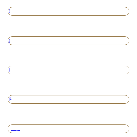
2
3
4
14
Вперед