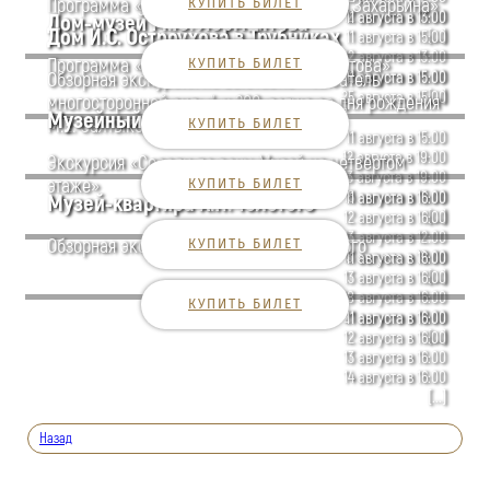
Программа «Александр Герцен и Наташа Захарьина»
КУПИТЬ БИЛЕТ
12 августа в 16:00
11 августа в 13:00
Дом-музей М.Ю. Лермонтова
Дом И.С. Остроухова в Трубниках
[...]
11 августа в 15:00
12 августа в 13:00
Программа «Жизнь и творчество Лермонтова»
КУПИТЬ БИЛЕТ
12 августа в 15:00
Обзорная экскурсия по выставке «“Писатель
11 августа в 15:00
[...]
25 августа в 15:00
многосторонней силы“: к 200-летию со дня рождения
Музейный центр «Зубовский, 15»
М.Е. Салтыкова-Щедрина»
КУПИТЬ БИЛЕТ
11 августа в 15:00
12 августа в 19:00
Экскурсия «Соседи по веку. Музей на четвертом
13 августа в 19:00
этаже»
КУПИТЬ БИЛЕТ
15 августа в 15:00
11 августа в 16:00
Музей-квартира А.Н. Толстого
[...]
12 августа в 16:00
13 августа в 12:00
Обзорная экскурсия по музею А.Н. Толстого
КУПИТЬ БИЛЕТ
13 августа в 19:00
11 августа в 16:00
[...]
13 августа в 16:00
18 августа в 16:00
КУПИТЬ БИЛЕТ
21 августа в 16:00
11 августа в 16:00
[...]
12 августа в 16:00
13 августа в 16:00
14 августа в 16:00
[...]
Назад