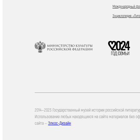
Международный фор
Энциклопедия «Лит
2014—2023 Государственный музей истории российской литерату
Использование любых находящихся на сайте материалов без о
сайта —
Элкос-Дизайн