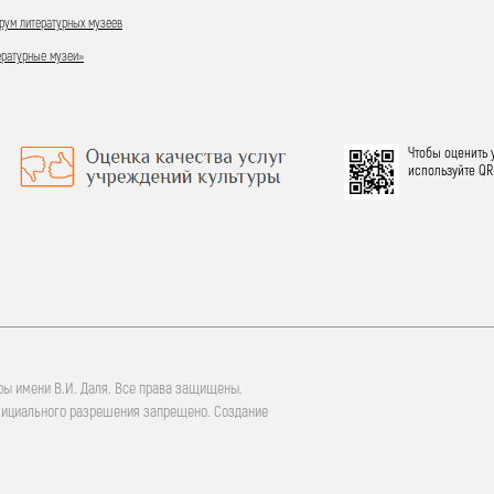
ум литературных музеев
ературные музеи»
Чтобы оценить 
используйте QR
ры имени В.И. Даля. Все права защищены.
фициального разрешения запрещено. Создание