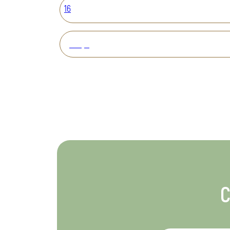
16
Вперед
С