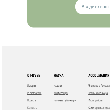
О МУЗЕЕ
НАУКА
АССОЦИАЦИЯ 
История
Издания
Членство в Ассоциа
In memoriam
Конференции
Планы Ассоциации
Проекты
Научные публикации
Итоги работы
Контакты
Семинар директоров