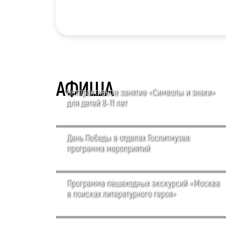
АФИША
Интерактивное занятие «Символы и знаки»
для детей 8-11 лет
День Победы в отделах Гослитмузея:
программа мероприятий
Программа пешеходных экскурсий «Москва
в поисках литературного героя»