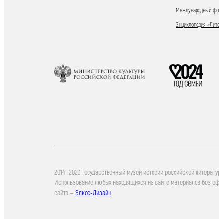
Международный фор
Энциклопедия «Лит
2014—2023 Государственный музей истории российской литерату
Использование любых находящихся на сайте материалов без о
сайта —
Элкос-Дизайн