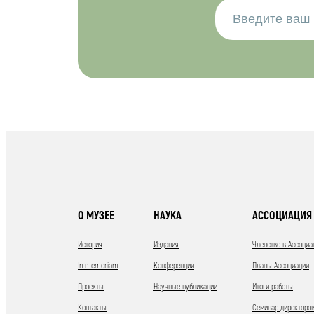
О МУЗЕЕ
НАУКА
АССОЦИАЦИЯ 
История
Издания
Членство в Ассоциа
In memoriam
Конференции
Планы Ассоциации
Проекты
Научные публикации
Итоги работы
Контакты
Семинар директоров