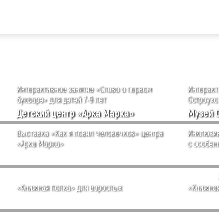
Интерактивное занятие «Слово о первом
Интеракти
букваре» для детей 7-9 лет
Остроухов
Детский центр «Арка Марка»
Музей 
Выставка «Как я ловил человечков» центра
Инклюзив
«Арка Марка»
с особен
«Книжная полка» для взрослых
«Книжная