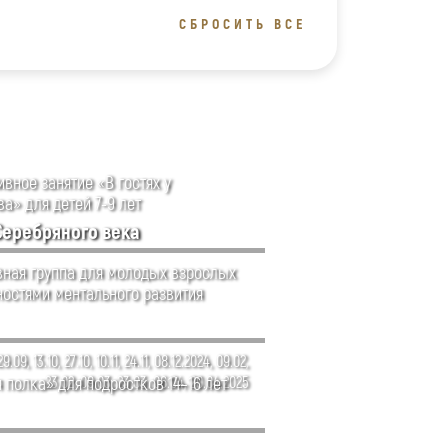
СБРОСИТЬ ВСЕ
вное занятие «В гостях у
а» для детей 7-9 лет
Серебряного века
ная группа для молодых взрослых
ностями ментального развития
29.09, 13.10, 27.10, 10.11, 24.11, 08.12.2024, 09.02,
 полка» для подростков 14–16 лет
23.02, 09.03, 23.03, 06.04, 20.04.2025