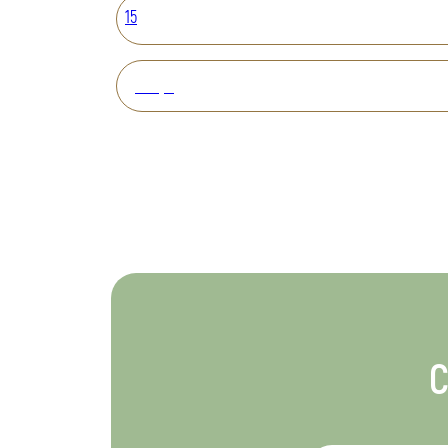
15
Вперед
С