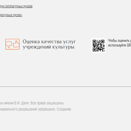
ум литературных музеев
ературные музеи»
Чтобы оценить 
используйте QR
ры имени В.И. Даля. Все права защищены.
фициального разрешения запрещено. Создание