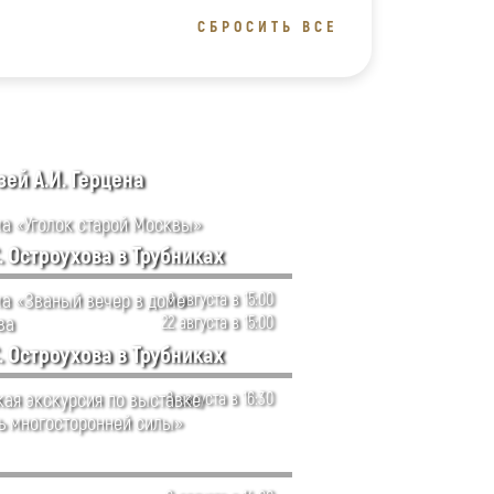
СБРОСИТЬ ВСЕ
ей А.И. Герцена
а «Уголок старой Москвы»
. Остроухова в Трубниках
а «Званый вечер в доме
8 августа в 15:00
ва
22 августа в 15:00
. Остроухова в Трубниках
кая экскурсия по выставке
8 августа в 16:30
ь многосторонней силы»