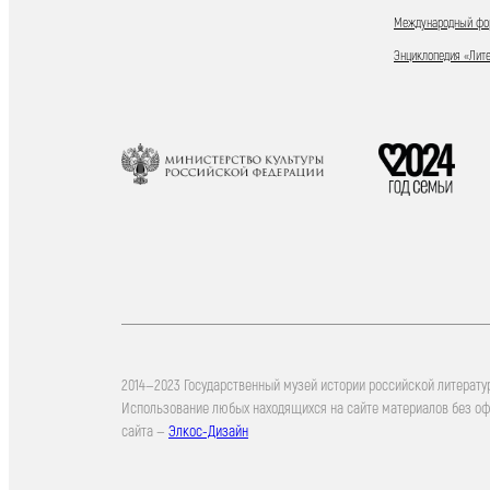
Международный фор
Энциклопедия «Лит
2014—2023 Государственный музей истории российской литерату
Использование любых находящихся на сайте материалов без о
сайта —
Элкос-Дизайн