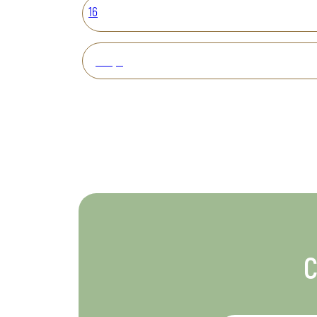
16
Вперед
С