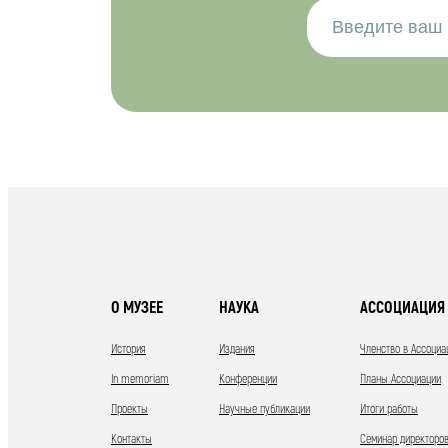
О МУЗЕЕ
НАУКА
АССОЦИАЦИЯ 
История
Издания
Членство в Ассоциа
In memoriam
Конференции
Планы Ассоциации
Проекты
Научные публикации
Итоги работы
Контакты
Семинар директоров