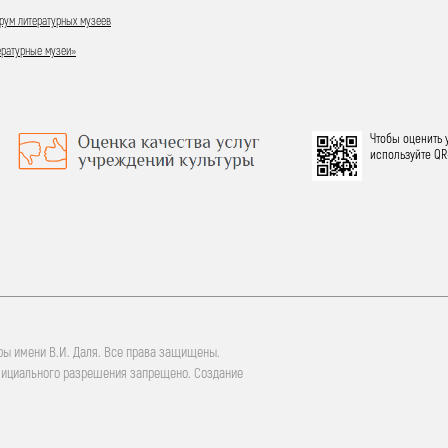
ум литературных музеев
ературные музеи»
Чтобы оценить 
используйте QR
ры имени В.И. Даля. Все права защищены.
фициального разрешения запрещено. Создание