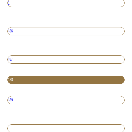
1
186
187
188
189
Вперед