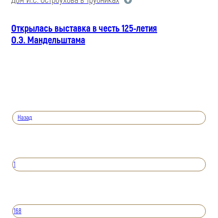
Дом И.С. Остроухова в Трубниках
Открылась выставка в честь 125-летия
О.Э. Мандельштама
Назад
1
168