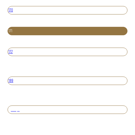
170
171
172
189
Вперед