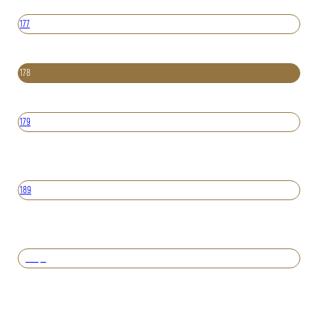
177
178
179
189
Вперед