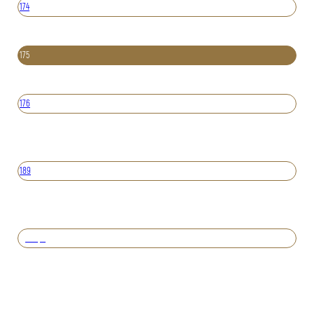
174
175
176
189
Вперед