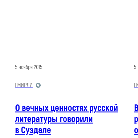
5 ноября 2015
5
ГМИРЛИ
Г
О вечных ценностях русской
литературы говорили
р
в Суздале
о