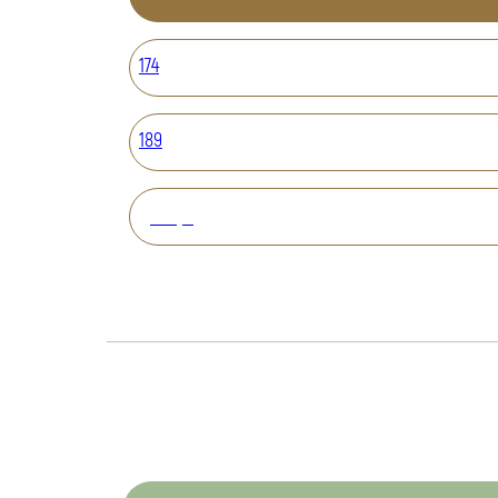
174
189
Вперед