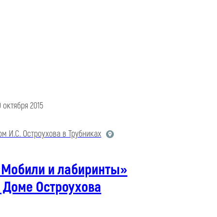
9 октября 2015
ом И.С. Остроухова в Трубниках
«Мобили и лабиринты»
 Доме Остроухова