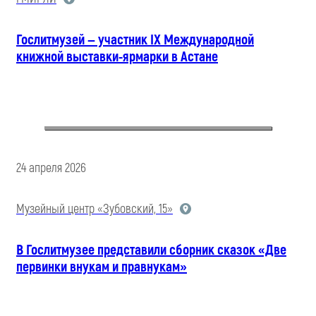
Гослитмузей — участник IX Международной
книжной выставки-ярмарки в Астане
24 апреля 2026
Музейный центр «Зубовский, 15»
В Гослитмузее представили сборник сказок «Две
первинки внукам и правнукам»