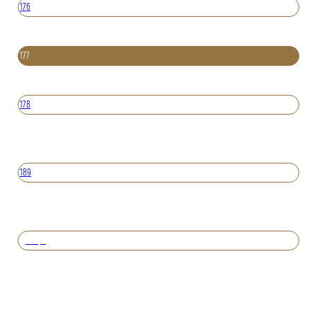
176
177
178
189
Вперед