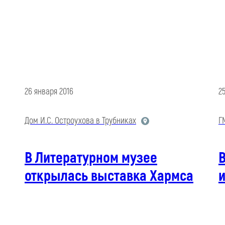
26 января 2016
2
Дом И.С. Остроухова в Трубниках
Г
В Литературном музее
открылась выставка Хармса
и