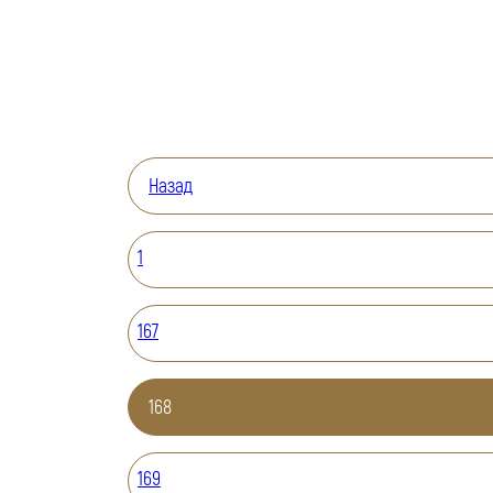
Назад
1
167
168
169