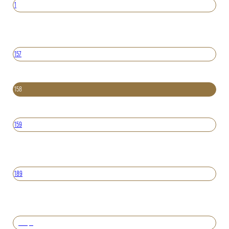
1
157
158
159
189
Вперед