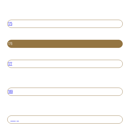
175
176
177
189
Вперед