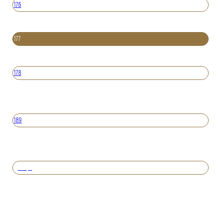
176
177
178
189
Вперед