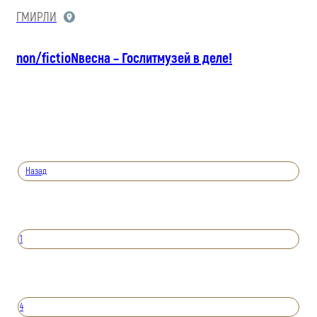
ГМИРЛИ
non/fictioNвесна – Гослитмузей в деле!
Назад
1
4