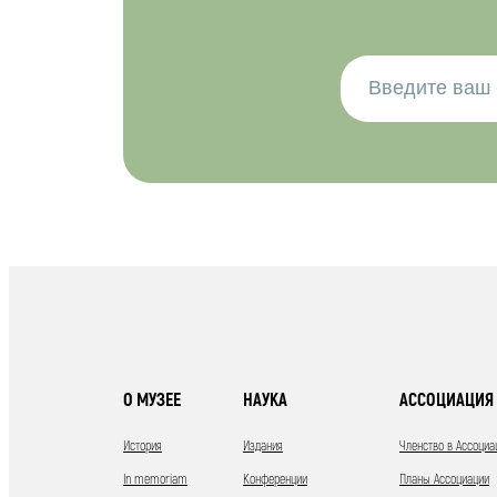
О МУЗЕЕ
НАУКА
АССОЦИАЦИЯ 
История
Издания
Членство в Ассоциа
In memoriam
Конференции
Планы Ассоциации