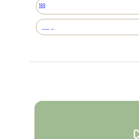
189
Вперед
С