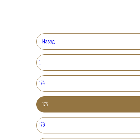
Назад
1
174
175
176