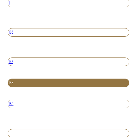
1
186
187
188
189
Вперед